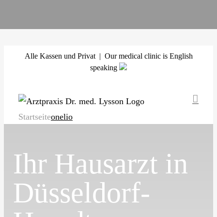
Zum
Alle Kassen und Privat | Our medical clinic is English
Inhalt
speaking
springen
Startseite
onelio
Ihr Hausarzt in
Düsseldorf-