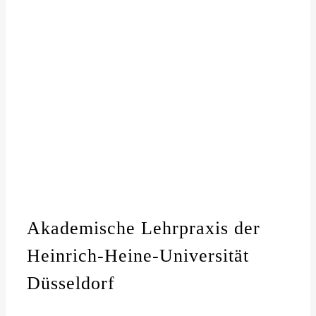
habe ihn schon mehrfach
Vlg Petra weiter so !“
weiterempfohlen.“
Petra Lederer
Katja Müller
Akademische Lehrpraxis der
Heinrich-Heine-Universität
Düsseldorf