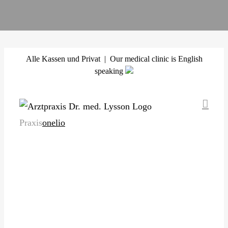
Zum
Alle Kassen und Privat | Our medical clinic is English
Inhalt
speaking
springen
Praxis
onelio