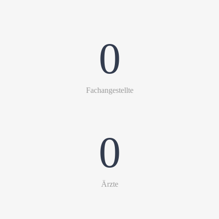
0
Fachangestellte
0
Ärzte