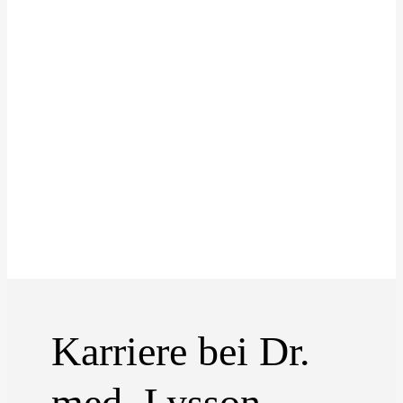
Konta
Vertragsart
Teilzeit
Vertragsform
unbefristet
Karriere bei Dr.
med. Lysson